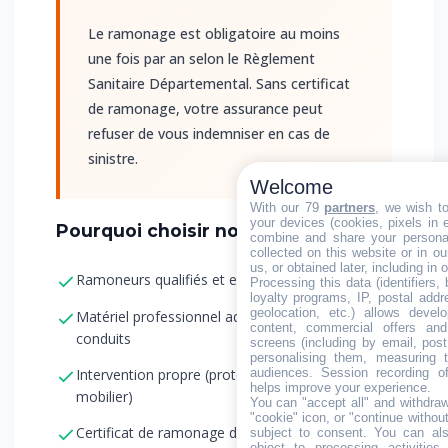
Le ramonage est obligatoire au moins
une fois par an selon le Règlement
Sanitaire Départemental. Sans certificat
de ramonage, votre assurance peut
refuser de vous indemniser en cas de
sinistre.
Welcome
With our 79
partners
, we wish t
your devices (cookies, pixels in em
Pourquoi choisir notre entreprise ?
combine and share your personal
collected on this website or in o
us, or obtained later, including in 
Ramoneurs qualifiés et expérimentés
Processing this data (identifiers,
loyalty programs, IP, postal add
geolocation, etc.) allows devel
Matériel professionnel adapté à tous les
content, commercial offers an
conduits
screens (including by email, pos
personalising them, measuring t
audiences. Session recording of
Intervention propre (protection des sols et
helps improve your experience.
mobilier)
You can "accept all" and withdraw
"cookie" icon, or "continue without
Certificat de ramonage délivré immédiatement
subject to consent. You can als
object to processing activitie