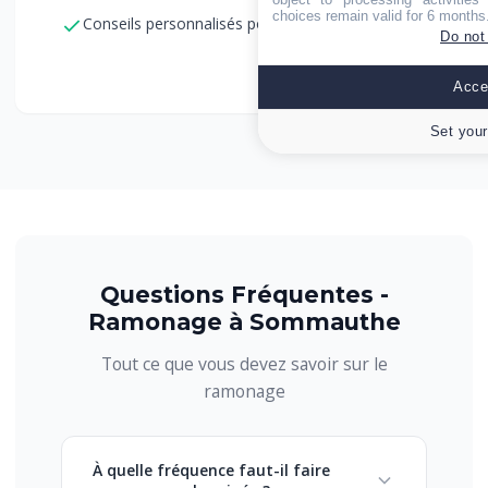
choices remain valid for 6 months
Conseils personnalisés pour l'entretien
Do not
Accep
Set your
Questions Fréquentes -
Ramonage à Sommauthe
Tout ce que vous devez savoir sur le
ramonage
À quelle fréquence faut-il faire