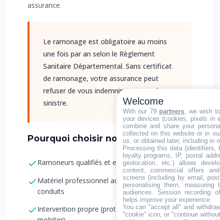
assurance.
Le ramonage est obligatoire au moins
une fois par an selon le Règlement
Sanitaire Départemental. Sans certificat
de ramonage, votre assurance peut
refuser de vous indemniser en cas de
Welcome
sinistre.
With our 79
partners
, we wish t
your devices (cookies, pixels in em
combine and share your personal
collected on this website or in o
Pourquoi choisir notre entreprise ?
us, or obtained later, including in 
Processing this data (identifiers,
loyalty programs, IP, postal add
Ramoneurs qualifiés et expérimentés
geolocation, etc.) allows devel
content, commercial offers an
screens (including by email, pos
Matériel professionnel adapté à tous les
personalising them, measuring t
conduits
audiences. Session recording of
helps improve your experience.
You can "accept all" and withdraw
Intervention propre (protection des sols et
"cookie" icon, or "continue without
mobilier)