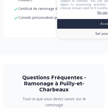
subject to consent. You can als
object to processing activitie
Certificat de ramonage délivré immédiatement
choices remain valid for 6 months
Do not
Conseils personnalisés pour l'entretien
Accep
Set your
Questions Fréquentes -
Ramonage à Puilly-et-
Charbeaux
Tout ce que vous devez savoir sur le
ramonage