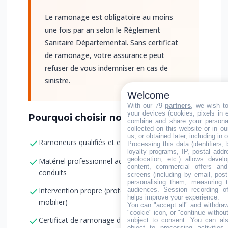
Le ramonage est obligatoire au moins
une fois par an selon le Règlement
Sanitaire Départemental. Sans certificat
de ramonage, votre assurance peut
refuser de vous indemniser en cas de
sinistre.
Welcome
With our 79
partners
, we wish t
your devices (cookies, pixels in em
Pourquoi choisir notre entreprise ?
combine and share your personal
collected on this website or in o
us, or obtained later, including in 
Ramoneurs qualifiés et expérimentés
Processing this data (identifiers,
loyalty programs, IP, postal add
geolocation, etc.) allows devel
Matériel professionnel adapté à tous les
content, commercial offers an
conduits
screens (including by email, pos
personalising them, measuring t
audiences. Session recording of
Intervention propre (protection des sols et
helps improve your experience.
mobilier)
You can "accept all" and withdraw
"cookie" icon, or "continue without
Certificat de ramonage délivré immédiatement
subject to consent. You can als
object to processing activitie