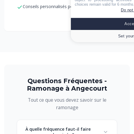
choices remain valid for 6 months
Conseils personnalisés pour l'entretien
Do not
Accep
Set your
Questions Fréquentes -
Ramonage à Angecourt
Tout ce que vous devez savoir sur le
ramonage
À quelle fréquence faut-il faire